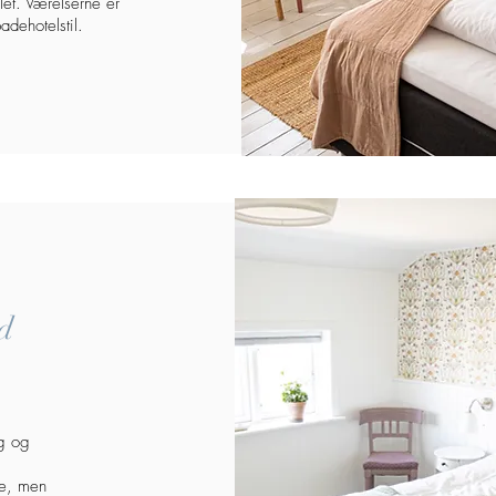
let. Værelserne er
adehotelstil.
d
ng og
se, men