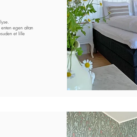
lyse.
 enten egen altan
suden et lille