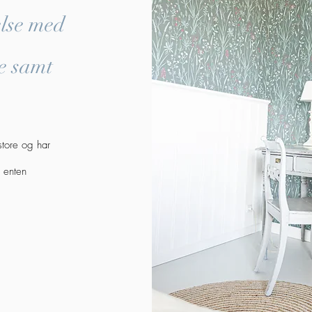
else med
se samt
store og har
 enten