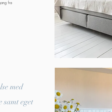
gang fra
else med
se samt eget