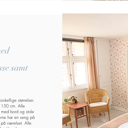
med
asse samt
rskellige størrelser.
 150 cm. Alle
an med bord og stole
serne har en seng på
d på værelset.
Alle