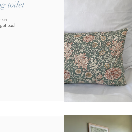
g toilet
r en
get bad