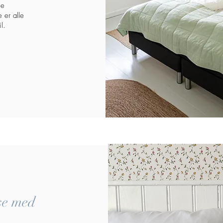
le
 er alle
l.
se med